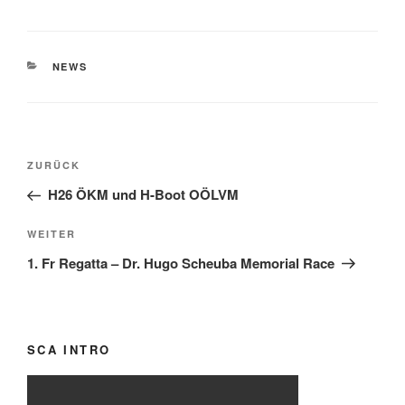
KATEGORIEN
NEWS
Beitragsnavigation
Vorheriger
ZURÜCK
Beitrag
H26 ÖKM und H-Boot OÖLVM
Nächster
WEITER
Beitrag
1. Fr Regatta – Dr. Hugo Scheuba Memorial Race
SCA INTRO