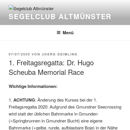
Zum
Inhalt
SEGELCLUB ALTMÜNSTER
springen
Menü
VERÖFFENTLICHT
07/07/2020
VON
JOERG DEIMLING
AM
1. Freitagsregatta: Dr. Hugo
Scheuba Memorial Race
Wichtige Informationen:
1.
ACHTUNG
: Änderung des Kurses bei der 1.
Freitagsregatta 2020: Aufgrund des Gmundner Seecrossing
wird statt der üblichen Bahnmarke in Gmunden
(=Springbrunnen in Gmundner Bucht) eine eigene
Bahnmarke (=gelbe, runde, aufblasbare Boje) in der Nähe