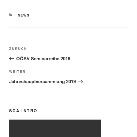
KATEGORIEN
NEWS
Beitragsnavigation
Vorheriger
ZURÜCK
Beitrag
OÖSV Seminarreihe 2019
Nächster
WEITER
Beitrag
Jahreshauptversammlung 2019
SCA INTRO