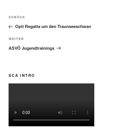
Beitragsnavigation
Vorheriger
ZURÜCK
Beitrag
Opti Regatta um den Traunseeschwan
Nächster
WEITER
Beitrag
ASVÖ Jugendtrainings
SCA INTRO