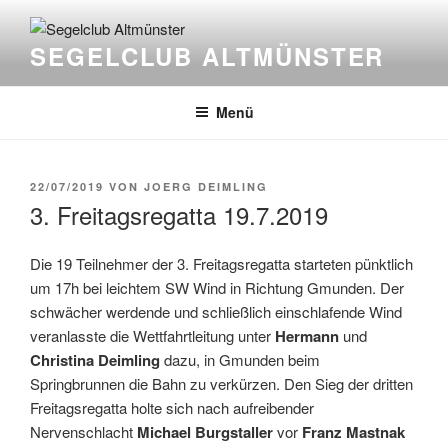
Zum
Inhalt
SEGELCLUB ALTMÜNSTER
springen
Menü
VERÖFFENTLICHT
22/07/2019
VON
JOERG DEIMLING
AM
3. Freitagsregatta 19.7.2019
Die 19 Teilnehmer der 3. Freitagsregatta starteten pünktlich
um 17h bei leichtem SW Wind in Richtung Gmunden. Der
schwächer werdende und schließlich einschlafende Wind
veranlasste die Wettfahrtleitung unter
Hermann
und
Christina Deimling
dazu, in Gmunden beim
Springbrunnen die Bahn zu verkürzen. Den Sieg der dritten
Freitagsregatta holte sich nach aufreibender
Nervenschlacht
Michael Burgstaller
vor
Franz Mastnak