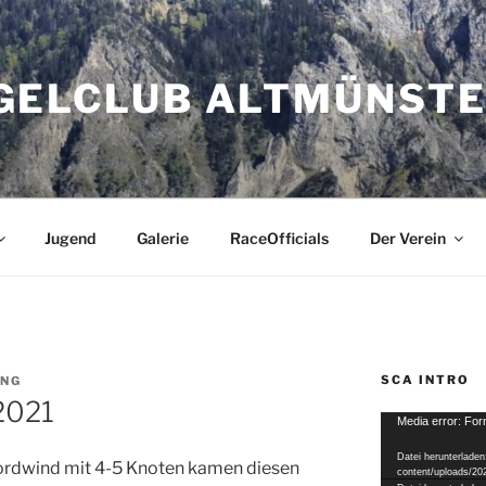
GELCLUB ALTMÜNST
Jugend
Galerie
RaceOfficials
Der Verein
SCA INTRO
ING
 2021
Video-
Media error: For
Player
Datei herunterladen
ordwind mit 4-5 Knoten kamen diesen
content/uploads/