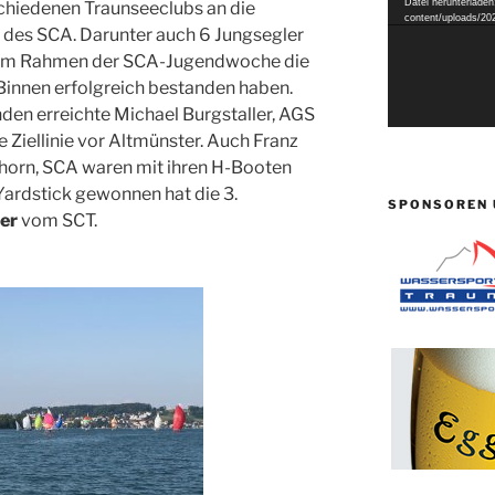
Datei herunterladen
chiedenen Traunseeclubs an die
content/uploads/
ta des SCA. Darunter auch 6 Jungsegler
e im Rahmen der SCA-Jugendwoche die
innen erfolgreich bestanden haben.
en erreichte Michael Burgstaller, AGS
ie Ziellinie vor Altmünster. Auch Franz
horn, SCA waren mit ihren H-Booten
Yardstick gewonnen hat die 3.
SPONSOREN 
er
vom SCT.