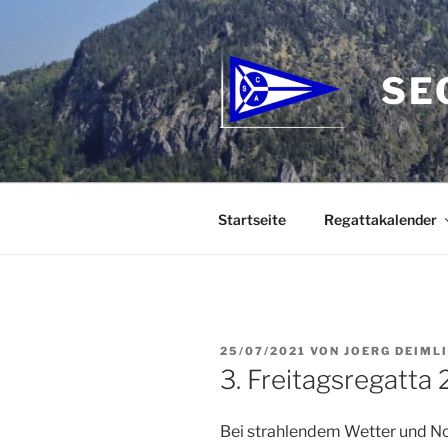
Zum
Inhalt
springen
SE
Startseite
Regattakalender
VERÖFFENTLICHT
25/07/2021
VON
JOERG DEIML
AM
3. Freitagsregatta
Bei strahlendem Wetter und N