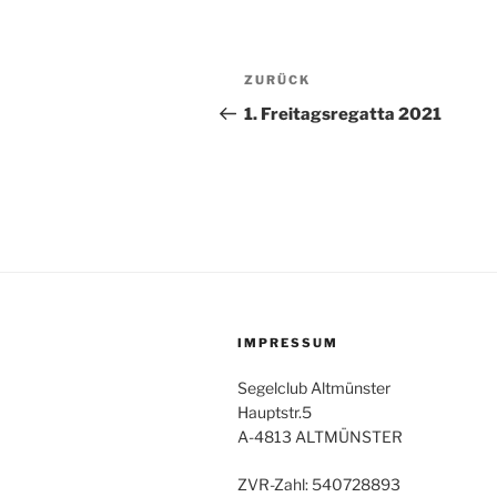
Beitragsnavigation
Vorheriger
ZURÜCK
Beitrag
1. Freitagsregatta 2021
IMPRESSUM
Segelclub Altmünster
Hauptstr.5
A-4813 ALTMÜNSTER
ZVR-Zahl: 540728893