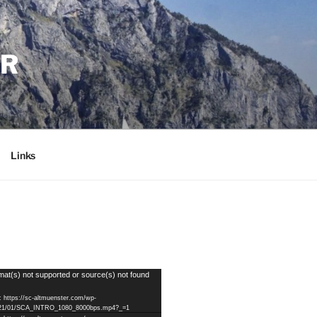
ER
Links
mat(s) not supported or source(s) not found
: https://sc-altmuenster.com/wp-
2021/01/SCA_INTRO_1080_8000bps.mp4?_=1