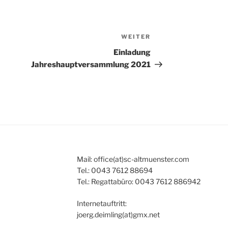
WEITER
Nächster
Beitrag
Einladung
Jahreshauptversammlung 2021
Mail: office(at)sc-altmuenster.com
Tel.: 0043 7612 88694
Tel.: Regattabüro: 0043 7612 886942
Internetauftritt:
joerg.deimling(at)gmx.net