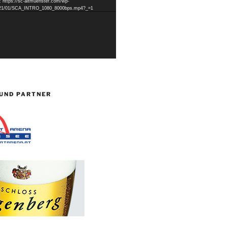
: https://sc-altmuenster.com/wp-
2021/01/SCA_INTRO_1080_8000bps.mp4?_=1
UND PARTNER