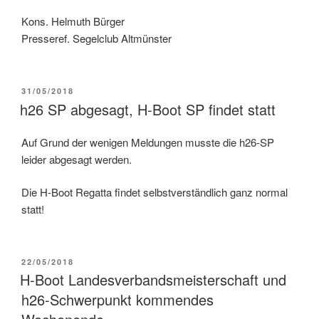
Kons. Helmuth Bürger
Presseref. Segelclub Altmünster
VERÖFFENTLICHT
31/05/2018
AM
h26 SP abgesagt, H-Boot SP findet statt
Auf Grund der wenigen Meldungen musste die h26-SP
leider abgesagt werden.
Die H-Boot Regatta findet selbstverständlich ganz normal
statt!
VERÖFFENTLICHT
22/05/2018
AM
H-Boot Landesverbandsmeisterschaft und
h26-Schwerpunkt kommendes