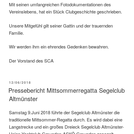
Mit seinen umfangreichen Fotodokumentationen des
Vereinslebens, hat ein Stück Clubgeschichte geschrieben.
Unsere Mitgefühl gilt seiner Gattin und der trauernden
Familie.
Wir werden ihm ein ehrendes Gedenken bewahren.
Der Vorstand des SCA
VERÖFFENTLICHT
12/06/2018
AM
Pressebericht Mittsommerregatta Segelclub
Altmünster
Samstag 9.Juni 2018 führte der Segelclub Altmünster die
traditionelle Mittsommer-Regatta durch. Es wird dabei eine
Langstrecke und ein großes Dreieck Segelclub Altmünster-
Union Yachtclub Gmunden-ASKÖ Gmunden gesegelt.