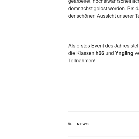
gearbeitet, höchstwahrscheinli
demnächst gelöst werden. Bis d
der schönen Aussicht unserer T
Als erstes Event des Jahres ste
die Klassen
h26
und
Yngling
ve
Teilnahmen!
KATEGORIEN
NEWS