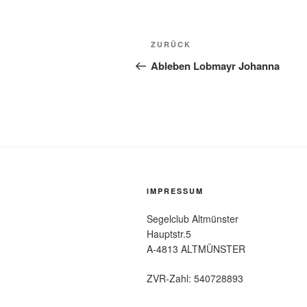
Beitragsnavigation
Vorheriger
ZURÜCK
Beitrag
Ableben Lobmayr Johanna
IMPRESSUM
Segelclub Altmünster
Hauptstr.5
A-4813 ALTMÜNSTER
ZVR-Zahl: 540728893