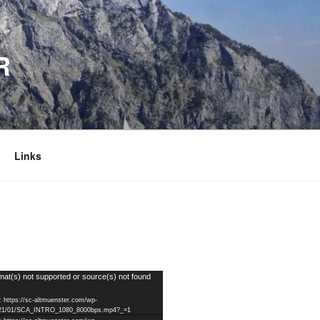
R
Links
mat(s) not supported or source(s) not found
: https://sc-altmuenster.com/wp-
2021/01/SCA_INTRO_1080_8000bps.mp4?_=1