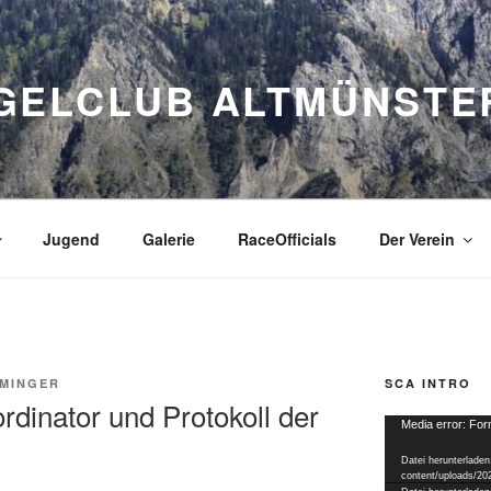
GELCLUB ALTMÜNSTE
Jugend
Galerie
RaceOfficials
Der Verein
MINGER
SCA INTRO
rdinator und Protokoll der
Video-
Media error: For
Player
Datei herunterladen
content/uploads/