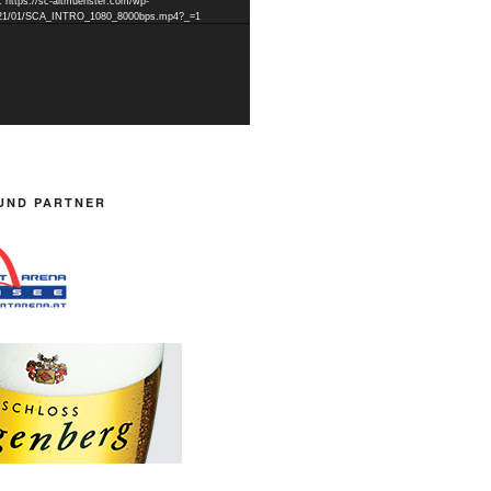
: https://sc-altmuenster.com/wp-
2021/01/SCA_INTRO_1080_8000bps.mp4?_=1
UND PARTNER