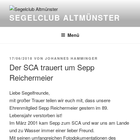
Zum
Inhalt
SEGELCLUB ALTMÜNSTER
springen
Menü
VERÖFFENTLICHT
17/06/2018
VON
JOHANNES HAMMINGER
AM
Der SCA trauert um Sepp
Reichermeier
Liebe Segelfreunde,
mit großer Trauer teilen wir euch mit, dass unsere
Ehrenmitglied Sepp Reichermeier gestern im 89.
Lebensjahr verstorben ist!
Im März 2001 kam Sepp zum SCA und war uns am Lande
und zu Wasser immer einer lieber Freund.
Mit seinen umfangreichen Fotodokumentationen des