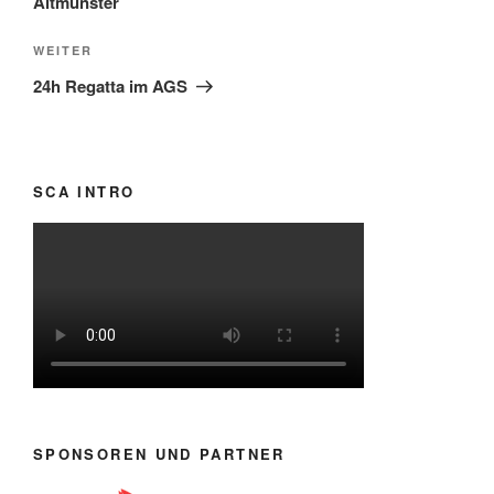
Altmünster
Nächster
WEITER
Beitrag
24h Regatta im AGS
SCA INTRO
SPONSOREN UND PARTNER