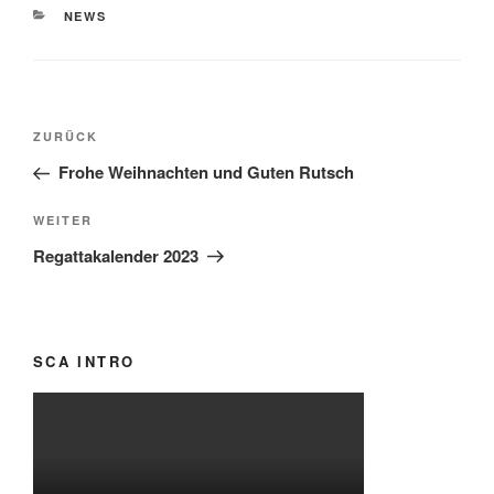
KATEGORIEN
NEWS
Beitragsnavigation
Vorheriger
ZURÜCK
Beitrag
Frohe Weihnachten und Guten Rutsch
Nächster
WEITER
Beitrag
Regattakalender 2023
SCA INTRO