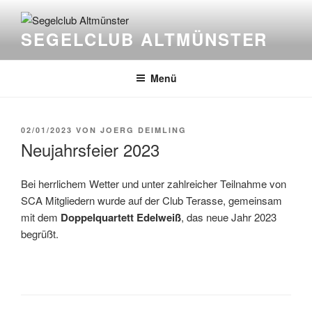
Zum
Inhalt
SEGELCLUB ALTMÜNSTER
springen
Menü
VERÖFFENTLICHT
02/01/2023
VON
JOERG DEIMLING
AM
Neujahrsfeier 2023
Bei herrlichem Wetter und unter zahlreicher Teilnahme von
SCA Mitgliedern wurde auf der Club Terasse, gemeinsam
mit dem
Doppelquartett Edelweiß
, das neue Jahr 2023
begrüßt.