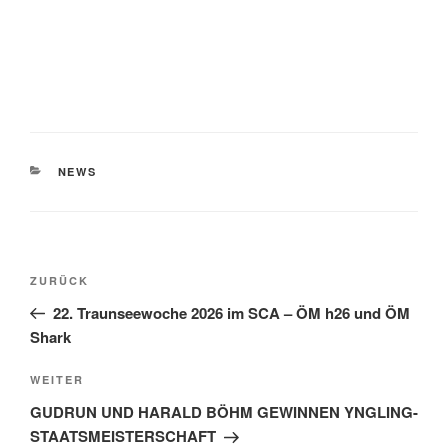
KATEGORIEN
NEWS
Beitragsnavigation
Vorheriger
ZURÜCK
Beitrag
22. Traunseewoche 2026 im SCA – ÖM h26 und ÖM
Shark
Nächster
WEITER
Beitrag
GUDRUN UND HARALD BÖHM GEWINNEN YNGLING-
STAATSMEISTERSCHAFT