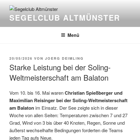
Zum
Inhalt
SEGELCLUB ALTMÜNSTER
springen
Menü
VERÖFFENTLICHT
20/05/2026
VON
JOERG DEIMLING
AM
Starke Leistung bei der Soling-
Weltmeisterschaft am Balaton
Vom 10. bis 16. Mai waren
Christian Spießberger und
Maximilian Reisinger bei der Soling-Weltmeisterschaft
am Balaton
im Einsatz. Der See zeigte sich in dieser
Woche von allen Seiten: Temperaturen zwischen 7 und 27
Grad, Wind von 3 bis über 40 Knoten, Regen, Sonne und
äußerst wechselhafte Bedingungen forderten die Teams
jeden Tag aufs Neue.