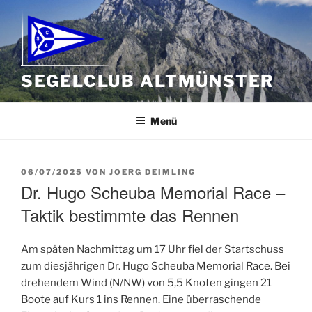
Zum
Inhalt
springen
SEGELCLUB ALTMÜNSTER
Menü
VERÖFFENTLICHT
06/07/2025
VON
JOERG DEIMLING
AM
Dr. Hugo Scheuba Memorial Race –
Taktik bestimmte das Rennen
Am späten Nachmittag um 17 Uhr fiel der Startschuss
zum diesjährigen Dr. Hugo Scheuba Memorial Race. Bei
drehendem Wind (N/NW) von 5,5 Knoten gingen 21
Boote auf Kurs 1 ins Rennen. Eine überraschende