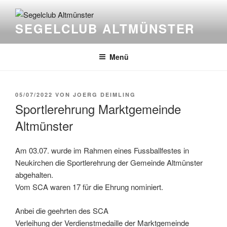
Zum
Inhalt
SEGELCLUB ALTMÜNSTER
springen
Menü
VERÖFFENTLICHT
05/07/2022
VON
JOERG DEIMLING
AM
Sportlerehrung Marktgemeinde
Altmünster
Am 03.07. wurde im Rahmen eines Fussballfestes in
Neukirchen die Sportlerehrung der Gemeinde Altmünster
abgehalten.
Vom SCA waren 17 für die Ehrung nominiert.
Anbei die geehrten des SCA
Verleihung der Verdienstmedaille der Marktgemeinde