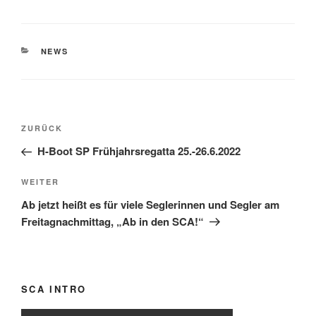
KATEGORIEN
NEWS
Beitragsnavigation
Vorheriger
ZURÜCK
Beitrag
H-Boot SP Frühjahrsregatta 25.-26.6.2022
Nächster
WEITER
Beitrag
Ab jetzt heißt es für viele Seglerinnen und Segler am
Freitagnachmittag, „Ab in den SCA!“
SCA INTRO